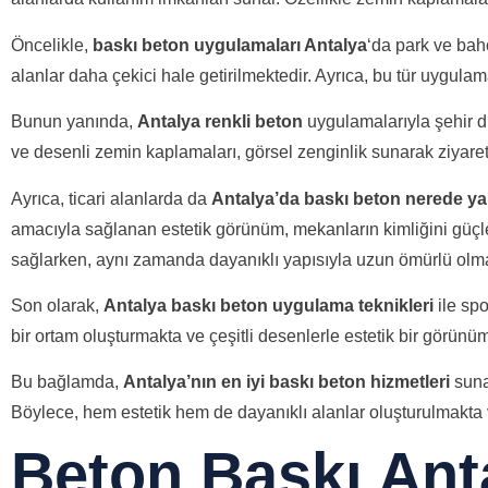
Öncelikle,
baskı beton uygulamaları Antalya
‘da park ve bah
alanlar daha çekici hale getirilmektedir. Ayrıca, bu tür uygula
Bunun yanında,
Antalya renkli beton
uygulamalarıyla şehir dış
ve desenli zemin kaplamaları, görsel zenginlik sunarak ziyaretç
Ayrıca, ticari alanlarda da
Antalya’da baskı beton nerede yap
amacıyla sağlanan estetik görünüm, mekanların kimliğini güçl
sağlarken, aynı zamanda dayanıklı yapısıyla uzun ömürlü olma
Son olarak,
Antalya baskı beton uygulama teknikleri
ile spo
bir ortam oluşturmakta ve çeşitli desenlerle estetik bir görünü
Bu bağlamda,
Antalya’nın en iyi baskı beton hizmetleri
sunan
Böylece, hem estetik hem de dayanıklı alanlar oluşturulmakta 
Beton Baskı Ant