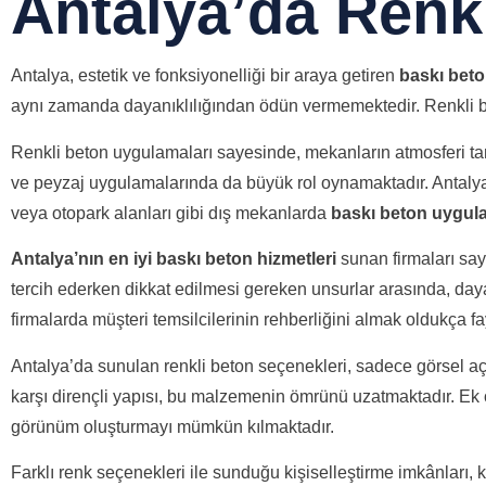
Antalya’da Renk
Antalya, estetik ve fonksiyonelliği bir araya getiren
baskı beto
aynı zamanda dayanıklılığından ödün vermemektedir. Renkli bet
Renkli beton uygulamaları sayesinde, mekanların atmosferi ta
ve peyzaj uygulamalarında da büyük rol oynamaktadır. Antalya’n
veya otopark alanları gibi dış mekanlarda
baskı beton uygula
Antalya’nın en iyi baskı beton hizmetleri
sunan firmaları say
tercih ederken dikkat edilmesi gereken unsurlar arasında, day
firmalarda müşteri temsilcilerinin rehberliğini almak oldukça fay
Antalya’da sunulan renkli beton seçenekleri, sadece görsel açı
karşı dirençli yapısı, bu malzemenin ömrünü uzatmaktadır. Ek 
görünüm oluşturmayı mümkün kılmaktadır.
Farklı renk seçenekleri ile sunduğu kişiselleştirme imkânları,