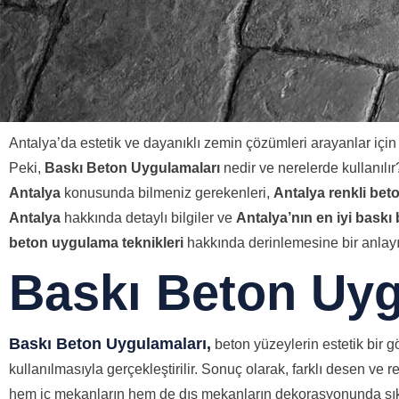
Antalya’da estetik ve dayanıklı zemin çözümleri arayanlar içi
Peki,
Baskı Beton Uygulamaları
nedir ve nerelerde kullanılı
Antalya
konusunda bilmeniz gerekenleri,
Antalya renkli bet
Antalya
hakkında detaylı bilgiler ve
Antalya’nın en iyi baskı 
beton uygulama teknikleri
hakkında derinlemesine bir anlayış
Baskı Beton Uyg
Baskı Beton Uygulamaları
,
beton yüzeylerin estetik bir 
kullanılmasıyla gerçekleştirilir. Sonuç olarak, farklı desen ve
hem iç mekanların hem de dış mekanların dekorasyonunda sıklık