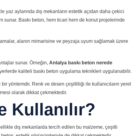
le yaz aylarında dış mekanların estetik açıdan daha çekici
m sunar. Baskı beton, hem ticari hem de konut projelerinde
uygulamalar, alanın mimarisine ve peyzaja uyum sağlamak üzere
ntajlar sunar. Örneğin,
Antalya baskı beton nerede
erlerde kaliteli baskı beton uygulama teknikleri uygulanabilir.
 bir yöntemdir. Renk ve desen çeşitliliği ile kullanıcıların yerel
esi olarak dikkat çekmektedir.
 Kullanılır?
nellikle dış mekanlarda tercih edilen bu malzeme, çeşitli
 beton, estetik görünümleriyle de dikkat çekmektedir.