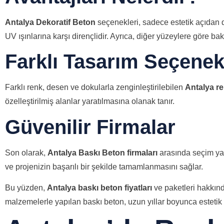
Antalya Dekoratif Beton
seçenekleri, sadece estetik açıdan 
UV ışınlarına karşı dirençlidir. Ayrıca, diğer yüzeylere göre b
Farklı Tasarım Seçenek
Farklı renk, desen ve dokularla zenginleştirilebilen
Antalya re
özelleştirilmiş alanlar yaratılmasına olanak tanır.
Güvenilir Firmalar
Son olarak,
Antalya Baskı Beton firmaları
arasında seçim yap
ve projenizin başarılı bir şekilde tamamlanmasını sağlar.
Bu yüzden,
Antalya baskı beton fiyatları
ve paketleri hakkınd
malzemelerle yapılan baskı beton, uzun yıllar boyunca estetik 