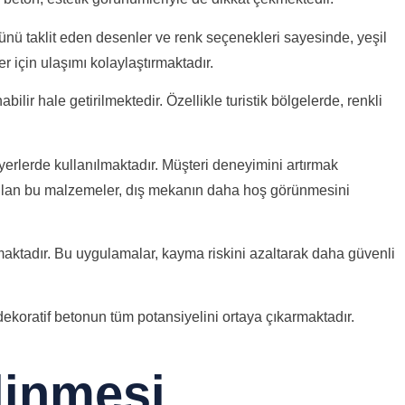
ünü taklit eden desenler ve renk seçenekleri sayesinde, yeşil
r için ulaşımı kolaylaştırmaktadır.
lir hale getirilmektedir. Özellikle turistik bölgelerde, renkli
 yerlerde kullanılmaktadır. Müşteri deneyimini artırmak
anılan bu malzemeler, dış mekanın daha hoş görünmesini
ılmaktadır. Bu uygulamalar, kayma riskini azaltarak daha güvenli
dekoratif betonun tüm potansiyelini ortaya çıkarmaktadır.
linmesi